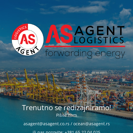
Trenutno se redizajniramo!
Pišite nam
asagent@asagent.co.rs / ocean@asagent.rs
ili nas pozovite: +381 65 22 04 025